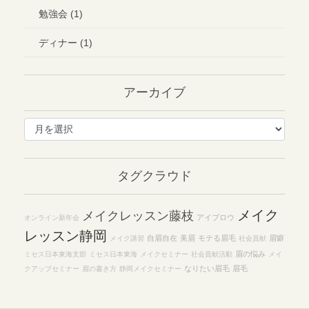
勉強会 (1)
ディナー (1)
アーカイブ
ア
ー
カ
イ
タグクラウド
ブ
メイク
メイクレッスン藤枝
アイブロウ
オンライン新年会
レッスン静岡
自眉自在
美眉
モテる眉毛
眉癖
メイク講習
社会貢献
眉の悩み
ミセス日本東海支部
ミセス日本東海
メイクセミナー
社会貢献活動
メイ
なりたい眉毛
眉毛
クアップセミナー
眉の書き方
静岡メイクセミナー