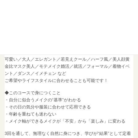
美⼈顔の⻩⾦⽐率を⽤いた最適なメイクテクニックを効果的に学
べます。
⾃⼰流メイクから卒業し、魅⼒アップするためのメイクを楽しく
学べます。
回を重ねるごとに「迷わずメイクできる⾃分」を育てていきま
す。
◆こんなメイクが学べます
可愛い／⼤⼈／エレガント／若⾒えクール／ハーフ⾵／美⼈顔⻩
⾦⽐マスク美⼈／モテメイク婚活／就活／フォーマル／着物イベ
ント／ダンス／イメチェン など
ご希望やライフスタイルに合わせることも可能です！
◆このコースで⾝につくこと
・⾃分に似合うメイクの“基準”がわかる
・その⽇の気分や服装に合わせて応⽤できる
・年齢を重ねても迷わない
・メイク軸ができるメイクが「不安」から「楽しみ」に変わる
3回を通して、無理なく自然に身につき、学びが“結果”として定着