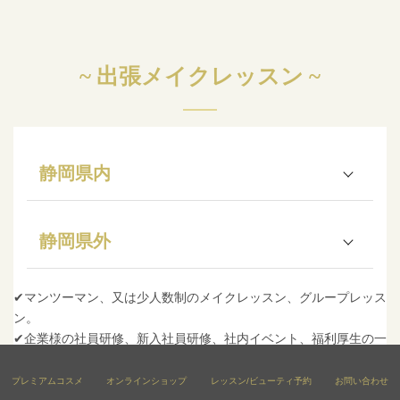
~ 出張メイクレッスン ~
静岡県内
● マンツー
● 団体
● グループ3名様以上
静岡県外
マン：8,000
様：応
でお一人様：5,000円
円
相談
● マンツーマ
● グループ3名様以上
● 団体
✔マンツーマン、又は少人数制のメイクレッスン、グループレッス
ン：10,000円
でお一人様：8,000円
様：応
ン。
＋交通費
＋交通費
相談
✔企業様の社員研修、新入社員研修、社内イベント、福利厚生の一
環として身だしなみ、好印象を与えるメイクレッスン。
✔高等学校、専門学校など、就職活動のための清潔感、好感度アッ
プレミアムコスメ
オンラインショップ
レッスン/ビューティ予約
お問い合わせ