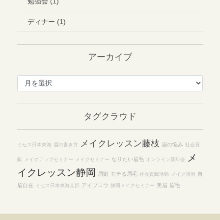
勉強会 (1)
ディナー (1)
アーカイブ
ア
ー
カ
イ
タグクラウド
ブ
メイクレッスン藤枝
眉の悩み
ミセス日本東海
眉の書き方
社会貢
メ
なりたい眉毛
献
メイクアップセミナー
メイクセミナー
オンライン新年会
イクレッスン静岡
眉癖
モテる眉毛
自
社会貢献活動
メイク講習
眉自在
アイブロウ
美眉
眉毛
ミセス日本東海支部
静岡メイクセミナー