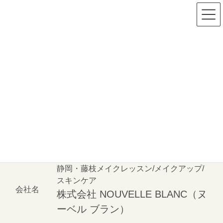
コ
ナ
ン
ビ
テ
ゲ
ン
ー
ツ
シ
会社情報
に
ョ
移
ン
動
に
HOME
会社情報
移
動
会社概要
静岡・藤枝メイクレッスン/メイクアップ/
スキンケア
会社名
株式会社 NOUVELLE BLANC（ヌ
ーベル ブラン）