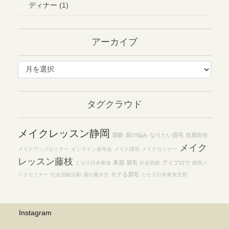
ディナー (1)
アーカイブ
ア
ー
カ
イ
タグクラウド
ブ
メイクレッスン静岡
眉癖
眉の悩み
なりたい眉毛
自眉自在
メイク
メイクアップセミナー
オンライン新年会
メイク講習
メイクセミナー
レッスン藤枝
美眉
眉毛
アイブロウ
ミセス日本東海
社会貢献
静岡メ
モテる眉毛
イクセミナー
社会貢献活動
眉の書き方
ミセス日本東海支部
Instagram