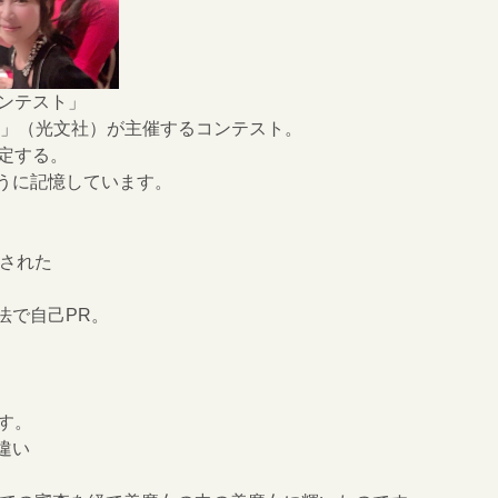
コンテスト」
T」（光文社）が主催するコンテスト。
定する。
うに記憶しています。
出された
法で自己PR。
、
す。
違い