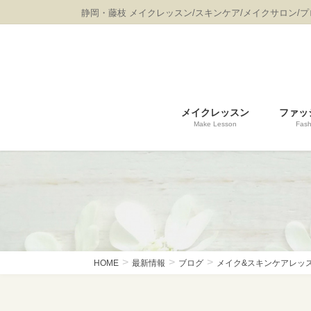
コ
ナ
静岡・藤枝 メイクレッスン/スキンケア/メイクサロン/
ン
ビ
テ
ゲ
ン
ー
ツ
シ
に
ョ
移
ン
メイクレッスン
ファッ
動
に
Make Lesson
Fash
移
動
HOME
最新情報
ブログ
メイク&スキンケアレッ