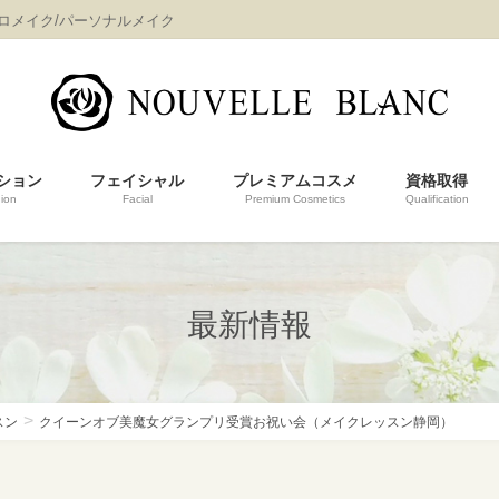
プロメイク/パーソナルメイク
ション
フェイシャル
プレミアムコスメ
資格取得
ion
Facial
Premium Cosmetics
Qualification
最新情報
スン
クイーンオブ美魔女グランプリ受賞お祝い会（メイクレッスン静岡）