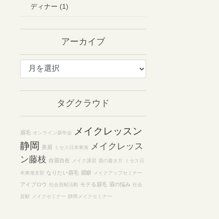
ディナー (1)
アーカイブ
ア
ー
カ
イ
タグクラウド
ブ
メイクレッスン
眉毛
オンライン新年会
静岡
メイクレッス
美眉
ミセス日本東海
ン藤枝
自眉自在
メイク講習
眉の書き方
ミセス日
なりたい眉毛
眉癖
本東海支部
メイクアップセミナー
アイブロウ
モテる眉毛
眉の悩み
社会貢献活動
社会
貢献
メイクセミナー
静岡メイクセミナー