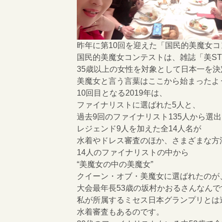
昨年に第10回を迎えた「国民的美魔女
国民的美魔女コンテストは、雑誌「美S
35歳以上の女性を対象として日本一を決
美魔女と言う言葉はここから始まったよ
10回目となる2019年は、
ファイナリストに選ばれた5人と、
過去9回のファイナリスト135人から選
レジェンド9人を加えた全14人名が
水着やドレス審査のほか、さまざまな方
14人のファイナリストの中から
“美魔女の中の美魔女”
クイーン・オブ・美魔女に選ばれたのが
大会最年長53歳の坂村かおるさんなんで
私が所属するミセス日本グランプリとは
水着審査もあるのです。