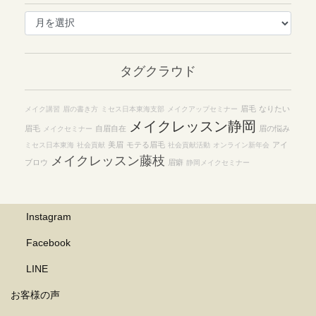
ア
ー
カ
イ
タグクラウド
ブ
眉毛
なりたい
メイク講習
眉の書き方
ミセス日本東海支部
メイクアップセミナー
メイクレッスン静岡
眉毛
自眉自在
眉の悩み
メイクセミナー
美眉
モテる眉毛
アイ
ミセス日本東海
社会貢献
社会貢献活動
オンライン新年会
メイクレッスン藤枝
ブロウ
眉癖
静岡メイクセミナー
Instagram
Facebook
LINE
お客様の声