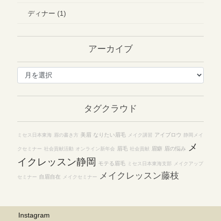
ディナー (1)
アーカイブ
ア
ー
カ
イ
タグクラウド
ブ
美眉
なりたい眉毛
アイブロウ
ミセス日本東海
眉の書き方
メイク講習
静岡メイ
メ
眉毛
眉癖
眉の悩み
クセミナー
社会貢献活動
オンライン新年会
社会貢献
イクレッスン静岡
モテる眉毛
ミセス日本東海支部
メイクアップ
メイクレッスン藤枝
自眉自在
セミナー
メイクセミナー
Instagram