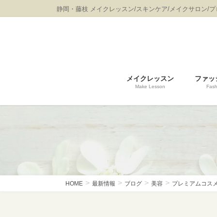
コ
ナ
静岡・藤枝 メイクレッスン/スキンケア/メイクサロン/
ン
ビ
テ
ゲ
ン
ー
ツ
シ
に
ョ
移
ン
メイクレッスン
ファッ
動
に
Make Lesson
Fash
移
動
HOME
最新情報
ブログ
美容
プレミアムコス