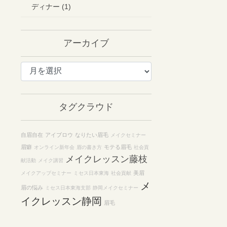
ディナー (1)
アーカイブ
ア
ー
カ
イ
タグクラウド
ブ
自眉自在
アイブロウ
なりたい眉毛
メイクセミナー
眉癖
モテる眉毛
オンライン新年会
眉の書き方
社会貢
メイクレッスン藤枝
献活動
メイク講習
美眉
メイクアップセミナー
ミセス日本東海
社会貢献
メ
眉の悩み
ミセス日本東海支部
静岡メイクセミナー
イクレッスン静岡
眉毛