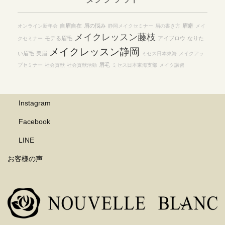
自眉自在
眉の悩み
眉癖
オンライン新年会
静岡メイクセミナー
眉の書き方
メイ
メイクレッスン藤枝
モテる眉毛
アイブロウ
なりた
クセミナー
メイクレッスン静岡
い眉毛
美眉
ミセス日本東海
メイクアッ
眉毛
プセミナー
社会貢献
社会貢献活動
ミセス日本東海支部
メイク講習
Instagram
Facebook
LINE
お客様の声