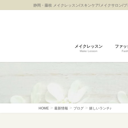
コ
ナ
静岡・藤枝 メイクレッスン/スキンケア/メイクサロン/
ン
ビ
テ
ゲ
ン
ー
ツ
シ
に
ョ
移
ン
メイクレッスン
ファッ
動
に
Make Lesson
Fash
移
動
HOME
最新情報
ブログ
嬉しいランチ♪