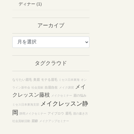
ディナー (1)
アーカイブ
ア
ー
カ
イ
タグクラウド
ブ
なりたい眉毛
美眉
モテる眉毛
ミセス日本東海
オン
メイ
自眉自在
ライン新年会
社会貢献
メイク講習
クレッスン藤枝
眉の悩み
メイクセミナー
メイクレッスン静
ミセス日本東海支部
岡
アイブロウ
眉毛
静岡メイクセミナー
眉の書き方
眉癖
社会貢献活動
メイクアップセミナー