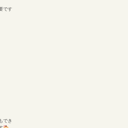
要です
もでき
す