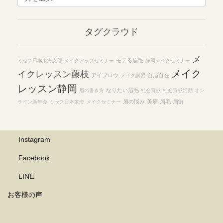
カ
イ
タグクラウド
ブ
メ
モテる眉毛
ミセス日本東海支部
メイクアップセミナー
静岡メイクセミナー
メイク
イクレッスン藤枝
アイブロウ
自眉自在
メイク講習
レッスン静岡
なりたい眉毛
眉の書き方
社会貢献
社会貢献活動
オン
眉の悩み
美眉
眉毛
眉癖
ライン新年会
ミセス日本東海
メイクセミナー
Instagram
Facebook
LINE
お客様の声