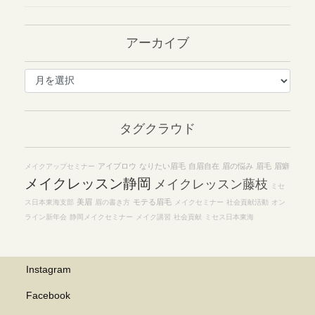
アーカイブ
ア
ー
カ
イ
タグクラウド
ブ
アイブロウ
なりたい眉毛
自眉自在
眉の悩み
眉毛
眉癖
メイクアップセミナー
メイクレッスン静岡
メイクレッスン藤枝
ミセ
美眉
モテる眉毛
ス日本東海支部
眉の書き方
メイクセミナー
社会貢献活動
オン
ライン新年会
静岡メイクセミナー
メイク講習
社会貢献
ミセス日本東海
Instagram
Facebook