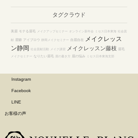
カ
イ
タグクラウド
ブ
美眉
モテる眉毛
メイクアップセミナー
オンライン新年会
ミセス日本東海
社会貢
メイクレッス
眉癖
アイブロウ
自眉自在
献
静岡メイクセミナー
ン静岡
メイクレッスン藤枝
眉毛
社会貢献活動
メイク講習
なりたい眉毛
眉の悩み
メイクセミナー
眉の書き方
ミセス日本東海支部
Instagram
Facebook
LINE
お客様の声