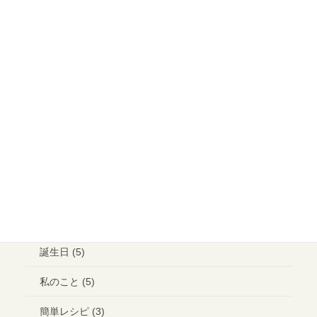
食事会 (1)
大切なご縁 (13)
イベント (15)
メイクアップ (6)
ウエディング ヘアメイク (1)
ランチ (10)
ブライダル (2)
コラボ＊イベント (3)
誕生日 (5)
私のこと (5)
簡単レシピ (3)