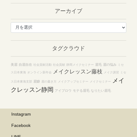
アーカイブ
ア
ー
カ
イ
タグクラウド
ブ
美眉
自眉自在
眉毛
眉の悩み
社会貢献活動
社会貢献
静岡メイクセミナー
ミセ
メイクレッスン藤枝
ス日本東海
オンライン新年会
メイク講習
ミセ
メイ
眉癖
ス日本東海支部
眉の書き方
メイクアップセミナー
メイクセミナー
クレッスン静岡
アイブロウ
モテる眉毛
なりたい眉毛
Instagram
Facebook
LINE