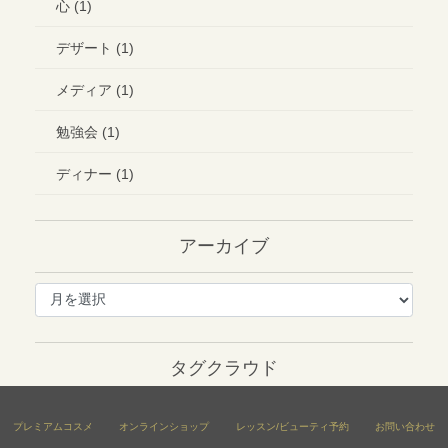
心 (1)
デザート (1)
メディア (1)
勉強会 (1)
ディナー (1)
アーカイブ
ア
ー
カ
イ
タグクラウド
ブ
メ
眉毛
美眉
モテる眉毛
オンライン新年会
眉の書き方
静岡メイクセミナー
プレミアムコスメ
オンラインショップ
レッスン/ビューティ予約
お問い合わせ