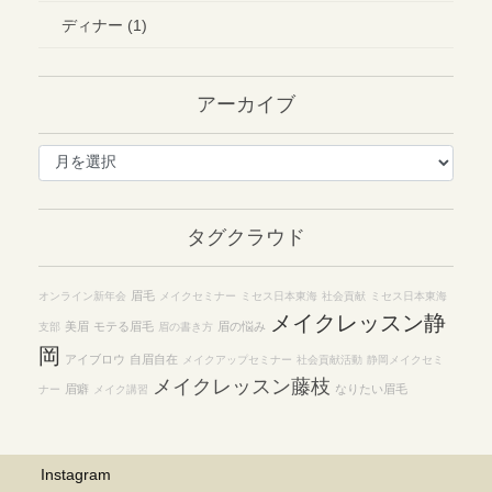
ディナー (1)
アーカイブ
ア
ー
カ
イ
タグクラウド
ブ
眉毛
オンライン新年会
メイクセミナー
ミセス日本東海
社会貢献
ミセス日本東海
メイクレッスン静
美眉
モテる眉毛
眉の悩み
支部
眉の書き方
岡
アイブロウ
自眉自在
メイクアップセミナー
社会貢献活動
静岡メイクセミ
メイクレッスン藤枝
眉癖
なりたい眉毛
ナー
メイク講習
Instagram