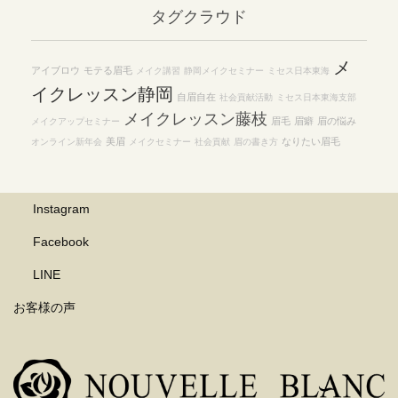
タグクラウド
ブ
メ
アイブロウ
モテる眉毛
メイク講習
静岡メイクセミナー
ミセス日本東海
イクレッスン静岡
自眉自在
社会貢献活動
ミセス日本東海支部
メイクレッスン藤枝
眉毛
眉癖
眉の悩み
メイクアップセミナー
美眉
なりたい眉毛
オンライン新年会
メイクセミナー
社会貢献
眉の書き方
Instagram
Facebook
LINE
お客様の声