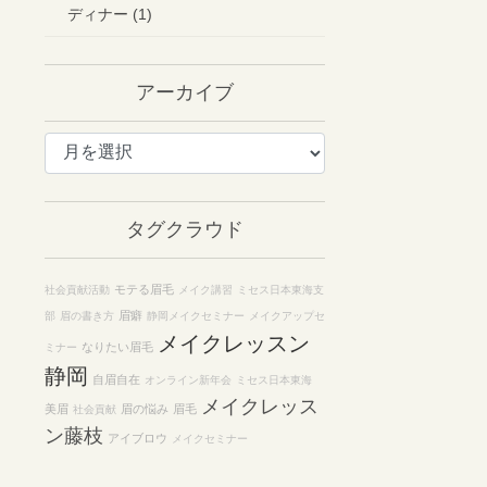
ディナー (1)
アーカイブ
ア
ー
カ
イ
タグクラウド
ブ
モテる眉毛
社会貢献活動
メイク講習
ミセス日本東海支
眉癖
部
眉の書き方
静岡メイクセミナー
メイクアップセ
メイクレッスン
なりたい眉毛
ミナー
静岡
自眉自在
オンライン新年会
ミセス日本東海
メイクレッス
美眉
眉の悩み
眉毛
社会貢献
ン藤枝
アイブロウ
メイクセミナー