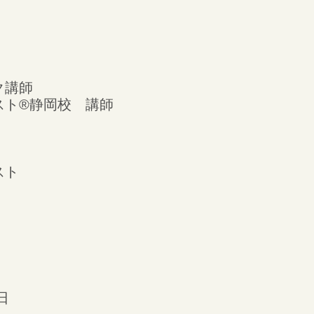
ク講師
ト®︎静岡校 講師
スト
日