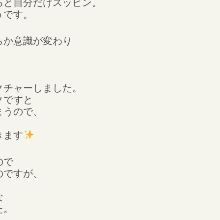
ると自分だけスッピン。
うです。
らか意識が変わり
クチャーしました。
クですと
まうので、
きます
ので
のですが、
な
た。