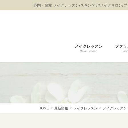
コ
ナ
静岡・藤枝 メイクレッスン/スキンケア/メイクサロン/
ン
ビ
テ
ゲ
ン
ー
ツ
シ
に
ョ
移
ン
メイクレッスン
ファッ
動
に
Make Lesson
Fash
移
動
HOME
最新情報
メイクレッスン
メイクレッスン