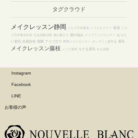
イ
タグクラウド
ブ
メイクレッスン静岡
美眉
ミセス日本東海
メイクセミナー
ミセ
眉の悩み
なりた
ス日本東海支部
社会貢献活動
眉の書き方
メイクアップセミナー
い眉毛
自眉自在
眉癖
アイブロウ
眉毛
静岡メイクセミナー
オンライン新年会
メイクレッスン藤枝
モテる眉毛
メイク講習
社会貢献
Instagram
Facebook
LINE
お客様の声