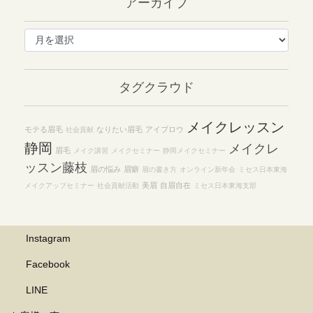
アーカイブ
ア
ー
カ
イ
タグクラウド
ブ
メイクレッスン
モテる眉毛
なりたい眉毛
アイブロウ
社会貢献
静岡
メイクレ
眉毛
メイク講習
メイクセミナー
静岡メイクセミナー
ッスン藤枝
眉の悩み
眉癖
眉の書き方
オンライン新年会
ミセス日本東海
美眉
自眉自在
メイクアップセミナー
社会貢献活動
ミセス日本東海支部
Instagram
Facebook
LINE