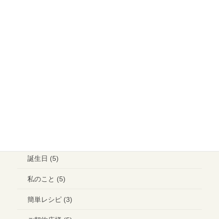
大切なご縁 (13)
イベント (15)
メイクアップ (6)
ウエディング ヘアメイク (1)
ランチ (10)
ブライダル (2)
コラボ＊イベント (3)
誕生日 (5)
私のこと (5)
簡単レシピ (3)