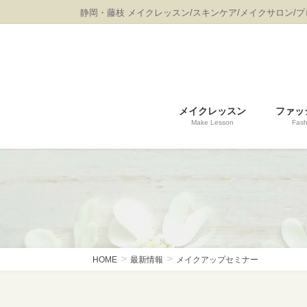
コ
ナ
静岡・藤枝 メイクレッスン/スキンケア/メイクサロン/
ン
ビ
テ
ゲ
ン
ー
ツ
シ
に
ョ
移
ン
メイクレッスン
ファッ
動
に
Make Lesson
Fash
移
動
HOME
最新情報
メイクアップセミナー