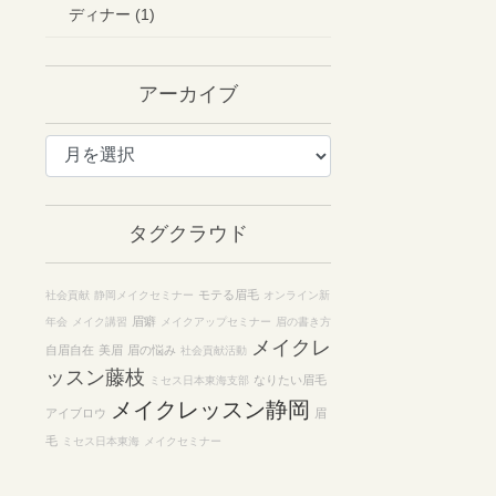
ディナー (1)
アーカイブ
ア
ー
カ
イ
タグクラウド
ブ
モテる眉毛
社会貢献
静岡メイクセミナー
オンライン新
眉癖
年会
メイク講習
メイクアップセミナー
眉の書き方
メイクレ
自眉自在
美眉
眉の悩み
社会貢献活動
ッスン藤枝
なりたい眉毛
ミセス日本東海支部
メイクレッスン静岡
アイブロウ
眉
毛
ミセス日本東海
メイクセミナー