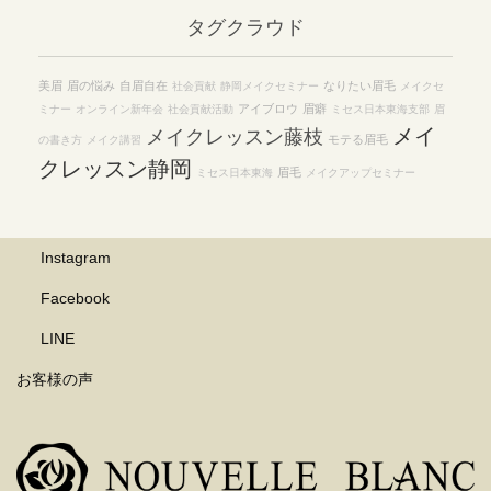
イ
タグクラウド
ブ
美眉
眉の悩み
自眉自在
なりたい眉毛
社会貢献
静岡メイクセミナー
メイクセ
アイブロウ
眉癖
ミナー
オンライン新年会
社会貢献活動
ミセス日本東海支部
眉
メイ
メイクレッスン藤枝
モテる眉毛
の書き方
メイク講習
クレッスン静岡
眉毛
ミセス日本東海
メイクアップセミナー
Instagram
Facebook
LINE
お客様の声