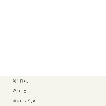
食事会 (1)
大切なご縁 (13)
イベント (15)
メイクアップ (6)
ウエディング ヘアメイク (1)
ランチ (10)
ブライダル (2)
コラボ＊イベント (3)
誕生日 (5)
私のこと (5)
簡単レシピ (3)