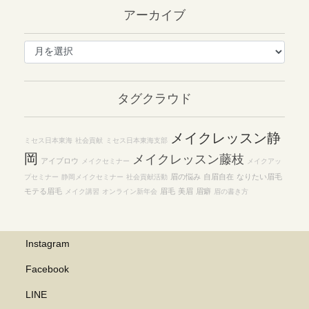
アーカイブ
ア
ー
カ
イ
タグクラウド
ブ
メイクレッスン静
ミセス日本東海
社会貢献
ミセス日本東海支部
岡
メイクレッスン藤枝
アイブロウ
メイクセミナー
メイクアッ
眉の悩み
自眉自在
なりたい眉毛
プセミナー
静岡メイクセミナー
社会貢献活動
モテる眉毛
眉毛
美眉
眉癖
メイク講習
オンライン新年会
眉の書き方
Instagram
Facebook
LINE