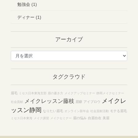
勉強会 (1)
ディナー (1)
アーカイブ
ア
ー
カ
イ
タグクラウド
ブ
眉毛
ミセス日本東海支部
眉の書き方
メイクアップセミナー
静岡メイクセミナー
メイクレ
メイクレッスン藤枝
眉癖
アイブロウ
社会貢献
ッスン静岡
なりたい眉毛
モテる眉毛
オンライン新年会
社会貢献活動
眉の悩み
自眉自在
美眉
ミセス日本東海
メイク講習
メイクセミナー