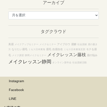
アーカイブ
ア
ー
カ
イ
タグクラウド
ブ
美眉
アイブロウ
眉癖
メイクアップセミナー
メイクセミナー
社会貢献
眉の書き
なりたい眉毛
眉毛
自眉自在
モテる眉
方
ミセス日本東海
ミセス日本東海支部
メイクレッスン藤枝
毛
眉の悩み
メイク講習
静岡メイクセミナー
メイクレッスン静岡
オンライン新年会
社会貢献活動
Instagram
Facebook
LINE