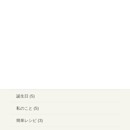
大切なご縁 (13)
イベント (15)
メイクアップ (6)
ウエディング ヘアメイク (1)
ランチ (10)
ブライダル (2)
コラボ＊イベント (3)
誕生日 (5)
私のこと (5)
簡単レシピ (3)