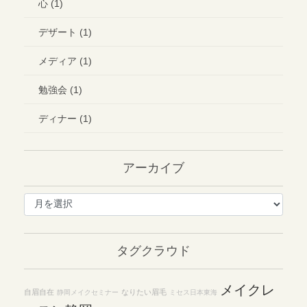
心 (1)
デザート (1)
メディア (1)
勉強会 (1)
ディナー (1)
アーカイブ
ア
ー
カ
イ
タグクラウド
ブ
メイクレ
自眉自在
なりたい眉毛
静岡メイクセミナー
ミセス日本東海