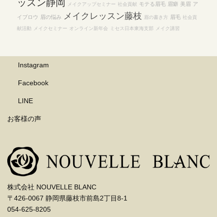
ッスン静岡
モテる眉毛
眉癖
美眉
ア
メイクアップセミナー
社会貢献
メイクレッスン藤枝
イブロウ
眉の悩み
眉毛
眉の書き方
社会貢
献活動
メイクセミナー
オンライン新年会
ミセス日本東海支部
メイク講習
Instagram
Facebook
LINE
お客様の声
株式会社 NOUVELLE BLANC
〒426-0067 静岡県藤枝市前島2丁目8-1
054-625-8205