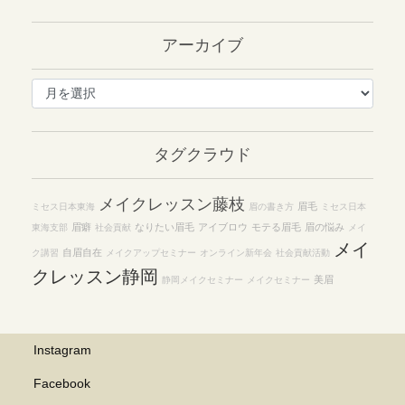
アーカイブ
ア
ー
カ
イ
タグクラウド
ブ
メイクレッスン藤枝
眉毛
ミセス日本東海
眉の書き方
ミセス日本
眉癖
なりたい眉毛
アイブロウ
モテる眉毛
眉の悩み
東海支部
社会貢献
メイ
メイ
自眉自在
ク講習
メイクアップセミナー
オンライン新年会
社会貢献活動
クレッスン静岡
美眉
静岡メイクセミナー
メイクセミナー
Instagram
Facebook