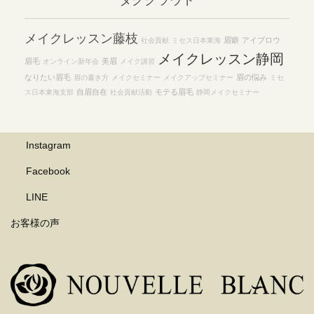
メイクレッスン藤枝
眉癖
アイブロウ
社会貢献
ミセス日本東海
メイクレッスン静岡
眉毛
美眉
オンライン新年会
メイク講習
なりたい眉毛
眉の悩み
眉の書き方
メイクセミナー
メイクアップセミナー
ミセ
自眉自在
モテる眉毛
ス日本東海支部
社会貢献活動
静岡メイクセミナー
Instagram
Facebook
LINE
お客様の声