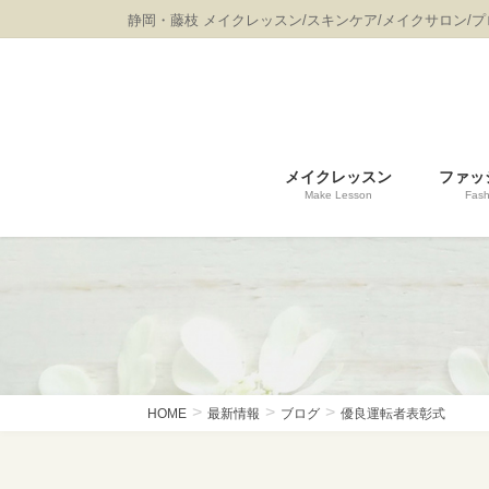
コ
ナ
静岡・藤枝 メイクレッスン/スキンケア/メイクサロン/
ン
ビ
テ
ゲ
ン
ー
ツ
シ
に
ョ
移
ン
メイクレッスン
ファッ
動
に
Make Lesson
Fash
移
動
HOME
最新情報
ブログ
優良運転者表彰式