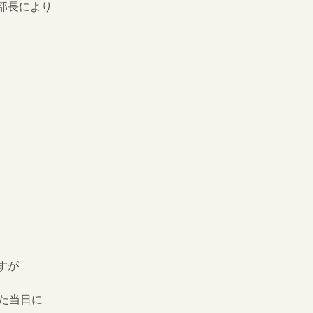
部長により
すが
た当日に