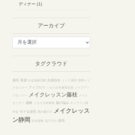
ディナー (1)
アーカイブ
ア
ー
カ
イ
タグクラウド
ブ
眉毛
美眉
自眉自在
社会貢献活動
メイク講習
静岡メイ
アイブロウ
クセミナー
ミセス日本東海支部
メイクアッ
メイクレッスン藤枝
プセミナー
メイク
眉癖
眉の悩み
セミナー
ミセス日本東海
オンライン新
メイクレッス
モテる眉毛
年会
眉の書き方
ン静岡
なりたい眉毛
社会貢献