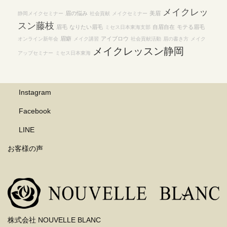
メイクレッ
眉の悩み
美眉
静岡メイクセミナー
社会貢献
メイクセミナー
スン藤枝
眉毛
なりたい眉毛
自眉自在
モテる眉毛
ミセス日本東海支部
眉癖
アイブロウ
オンライン新年会
メイク講習
社会貢献活動
眉の書き方
メイク
メイクレッスン静岡
アップセミナー
ミセス日本東海
Instagram
Facebook
LINE
お客様の声
株式会社 NOUVELLE BLANC