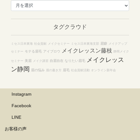
ア
ー
カ
イ
タグクラウド
ブ
眉癖
ミセス日本東海
社会貢献
メイクセミナー
ミセス日本東海支部
メイクアップ
メイクレッスン藤枝
モテる眉毛
アイブロウ
セミナー
静岡メイク
メイクレッス
美眉
自眉自在
なりたい眉毛
セミナー
メイク講習
ン静岡
眉の悩み
眉毛
眉の書き方
社会貢献活動
オンライン新年会
Instagram
Facebook
LINE
お客様の声