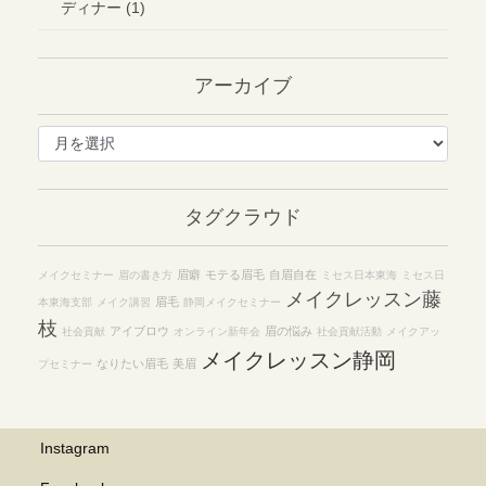
ディナー (1)
アーカイブ
ア
ー
カ
イ
タグクラウド
ブ
眉癖
モテる眉毛
自眉自在
メイクセミナー
眉の書き方
ミセス日本東海
ミセス日
メイクレッスン藤
眉毛
本東海支部
メイク講習
静岡メイクセミナー
枝
アイブロウ
眉の悩み
社会貢献
オンライン新年会
社会貢献活動
メイクアッ
メイクレッスン静岡
なりたい眉毛
美眉
プセミナー
Instagram