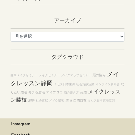
アーカイブ
ア
ー
カ
イ
タグクラウド
ブ
メイ
眉の悩み
静岡メイクセミナー
メイクセミナー
メイクアップセミナー
クレッスン静岡
な
ミセス日本東海
社会貢献活動
オンライン新年会
メイクレッス
りたい眉毛
モテる眉毛
アイブロウ
美眉
眉の書き方
ン藤枝
眉癖
眉毛
自眉自在
社会貢献
メイク講習
ミセス日本東海支部
Instagram
Facebook