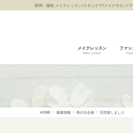
コ
ナ
静岡・藤枝 メイクレッスン/スキンケア/メイクサロン/
ン
ビ
テ
ゲ
ン
ー
ツ
シ
に
ョ
移
ン
メイクレッスン
ファッ
動
に
Make Lesson
Fash
移
動
HOME
最新情報
母の日企画
完売致しました