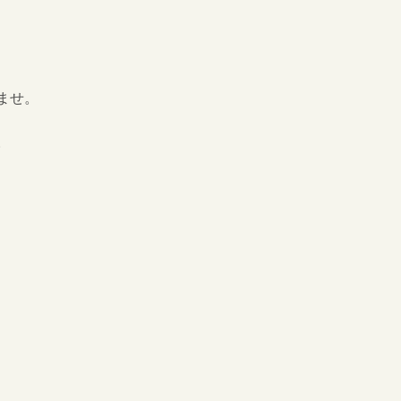
ませ。
。