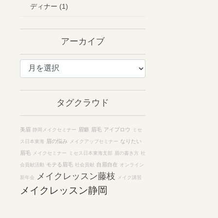
ディナー (1)
アーカイブ
ア
ー
カ
イ
タグクラウド
ブ
美眉
眉癖
眉毛
アイブロウ
静岡メイクセミナー
ミセ
眉の悩み
なりたい
ス日本東海
メイクアップセミナー
眉毛
メイクセミナー
ミセス日本東海支部
眉の書き方
社
モテる眉毛
自眉自在
会貢献活動
社会貢献
オンライン
メイクレッスン藤枝
新年会
メイク講習
メイクレッスン静岡