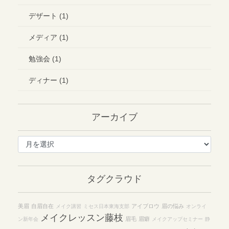
デザート (1)
メディア (1)
勉強会 (1)
ディナー (1)
アーカイブ
ア
ー
カ
イ
タグクラウド
ブ
美眉
自眉自在
アイブロウ
眉の悩み
メイク講習
ミセス日本東海支部
オンライ
メイクレッスン藤枝
眉毛
眉癖
ン新年会
メイクアップセミナー
静