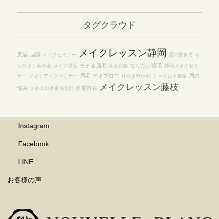
カ
イ
タグクラウド
ブ
メイクレッスン静岡
美眉
眉癖
メイクセミナー
眉の書き方
オ
モテる眉毛
なりたい眉毛
ンライン新年会
メイク講習
社会貢献
静岡メイクセミ
眉毛
アイブロウ
眉の
ナー
メイクアップセミナー
社会貢献活動
ミセス日本東海
メイクレッスン藤枝
悩み
自眉自在
ミセス日本東海支部
Instagram
Facebook
LINE
お客様の声