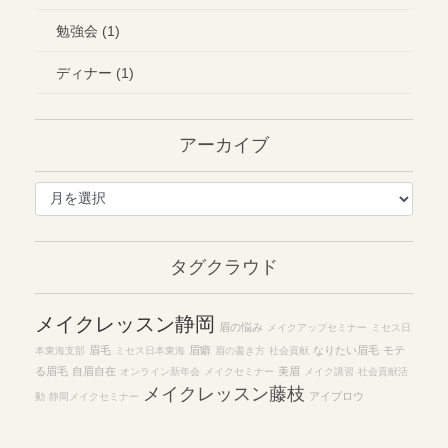
勉強会 (1)
ディナー (1)
アーカイブ
ア
ー
カ
イ
タグクラウド
ブ
メイクレッスン静岡
眉の悩み
メイクアップセミナー
ミセス日
眉毛
眉癖
なりたい眉毛
モテ
本東海支部
ミセス日本東海
眉の書き方
社会貢献
る眉毛
自眉自在
美眉
オンライン新年会
メイクセミナー
メイク講習
社会貢献活
メイクレッスン藤枝
アイブロウ
動
静岡メイクセミナー